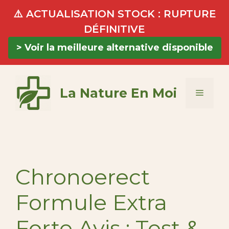
⚠️ ACTUALISATION STOCK : RUPTURE
DÉFINITIVE
> Voir la meilleure alternative disponible
Aller
au
La Nature En Moi
Menu
contenu
Chronoerect
Formule Extra
Forte Avis : Test &