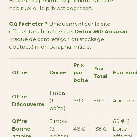
Biovancia applique sa politique tarifaire
habituelle : le prix est dégressif.
Où l’acheter ?
Uniquement sur le site
officiel. Ne cherchez pas
Detox 360 Amazon
(risque de contrefaçon ou stockage
douteux) ni en parapharmacie.
Prix
Prix
Offre
Durée
par
Économ
Total
boîte
1 mois
Offre
(1
69 €
69 €
Aucune
Découverte
boîte)
Offre
3 mois
69 € (1
Bonne
(3
46 €
138 €
boîte
Affaire
boîtes)
offerte)