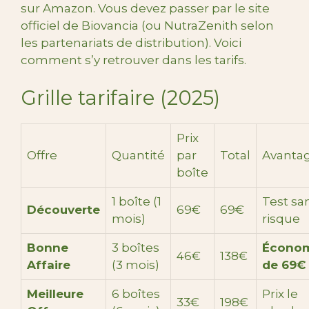
sur Amazon. Vous devez passer par le site
officiel de Biovancia (ou NutraZenith selon
les partenariats de distribution). Voici
comment s’y retrouver dans les tarifs.
Grille tarifaire (2025)
Prix
Offre
Quantité
par
Total
Avanta
boîte
1 boîte (1
Test sa
Découverte
69€
69€
mois)
risque
Bonne
3 boîtes
Écono
46€
138€
Affaire
(3 mois)
de 69€
Meilleure
6 boîtes
Prix le
33€
198€