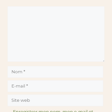
Commentaire
Nom
E-
mail
Site
web
Enregistrer mon nom, mon e-mail et