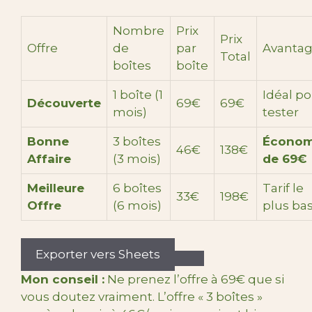
Nombre
Prix
Prix
Offre
de
par
Avanta
Total
boîtes
boîte
1 boîte (1
Idéal p
Découverte
69€
69€
mois)
tester
Bonne
3 boîtes
Économ
46€
138€
Affaire
(3 mois)
de 69€
Meilleure
6 boîtes
Tarif le
33€
198€
Offre
(6 mois)
plus ba
Exporter vers Sheets
Mon conseil :
Ne prenez l’offre à 69€ que si
vous doutez vraiment. L’offre « 3 boîtes »