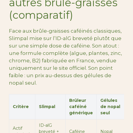
autres brûle-graisses
(comparatif)
Face aux brûle-graisses caféinés classiques,
Slimpal mise sur l’ID-alG breveté plutôt que
sur une simple dose de caféine. Son atout :
une formule complète (algue, plantes, zinc,
chrome, B2) fabriquée en France, vendue
uniquement sur le site officiel. Son point
faible : un prix au-dessus des gélules de
nopal seul.
Brûleur
Gélules
G
Critère
Slimpal
caféiné
de nopal
k
générique
seul
ID-alG
Actif
V
breveté +
Caféine
Nopal