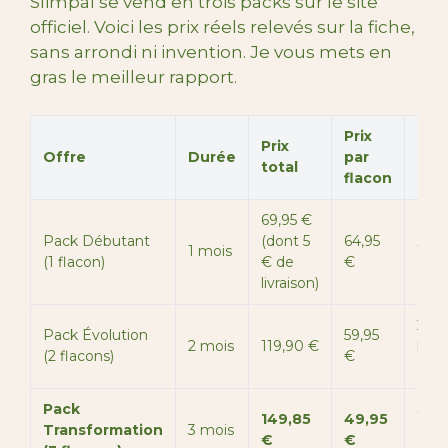
Slimpal se vend en trois packs sur le site
officiel. Voici les prix réels relevés sur la fiche,
sans arrondi ni invention. Je vous mets en
gras le meilleur rapport.
Prix
Prix
Offre
Durée
par
Éco
total
flacon
69,95 €
Pack Débutant
(dont 5
64,95
1 mois
18 
(1 flacon)
€ de
€
livraison)
25 %
Pack Évolution
59,95
2 mois
119,90 €
livra
(2 flacons)
€
grat
Pack
38 
149,85
49,95
Transformation
3 mois
livr
€
€