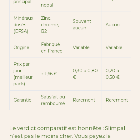
principal
c
nopal
Minéraux
Zinc,
Souvent
N
dosés
chrome,
Aucun
aucun
c
(EFSA)
B2
Fabriqué
S
Origine
Variable
Variable
en France
U
Prix par
jour
0,30 à 0,80
0,20 à
≈ 1,66 €
0
(meilleur
€
0,50 €
pack)
Satisfait ou
Garantie
Rarement
Rarement
R
remboursé
Le verdict comparatif est honnête : Slimpal
n’est pas le moins cher. Vous payez la